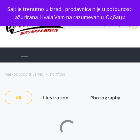
Sajt je trenutno u izradi, prodavnica nije u potpunosti
ažurirana. Hvala Vam na razumevanju.
Одбаци
0
Markos Shop & Servis
>
Portfolio
All
Illustration
Photography