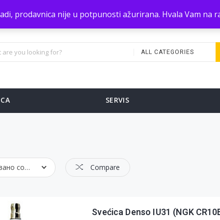
zradi, prodavnica nije u potpunosti ažurirana. Hvala Vam na
ALL CATEGORIES
ICA
SERVIS
Подразумевано сортирање
Compare
Svećica Denso IU31 (NGK CR10