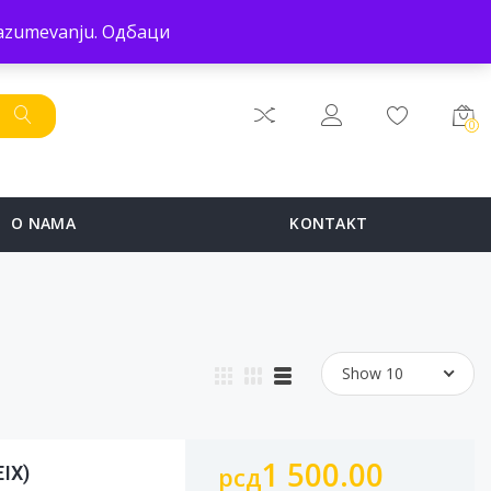
POČETNA
PRODAVNICA
SERVIS
O NAMA
KONTAKT
 razumevanju.
Одбаци
0
O NAMA
KONTAKT
Show 10
1 500.00
EIX)
рсд