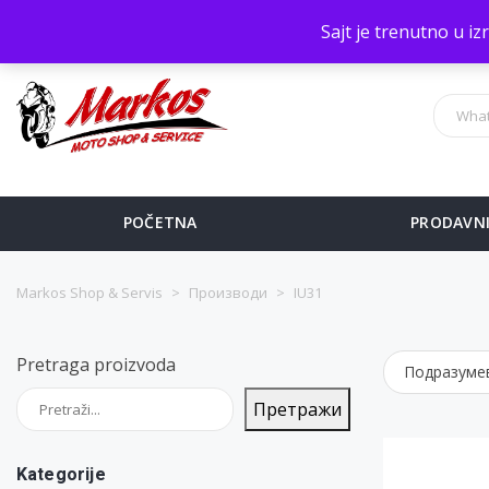
Sve na jednom mestu!
Sajt je trenutno u i
POČETNA
PRODAVN
Markos Shop & Servis
>
Производи
>
IU31
Pretraga proizvoda
Претражи
Kategorije