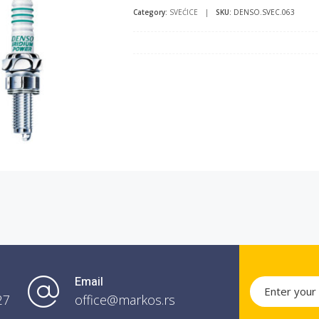
Category:
SVEĆICE
|
SKU:
DENSO.SVEC.063
Email
27
office@markos.rs