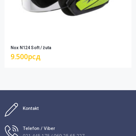
Nox N124 Soft / žuta
9.500
рсд
Kontakt
Telefon / Viber
021 445 175 / 069 25 65 227