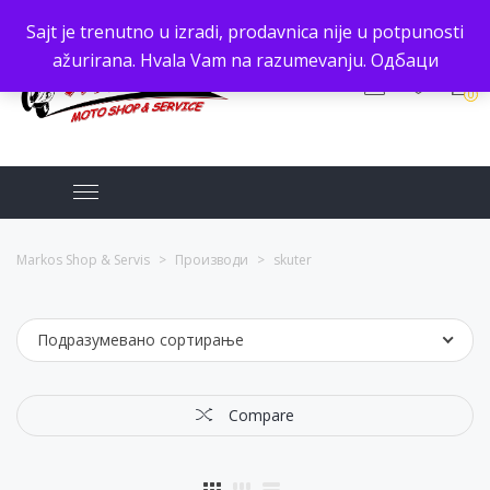
Sajt je trenutno u izradi, prodavnica nije u potpunosti
ažurirana. Hvala Vam na razumevanju.
Одбаци
0
Markos Shop & Servis
>
Производи
>
skuter
Подразумевано сортирање
Compare