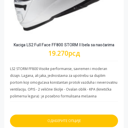
Kaciga LS2 Full Face FF800 STORM II bela sa naočarima
19.270
рсд
LS2 STORM FF800 Visoke performanse, savremen i moderan
dizajn. Lagana, ali jaka, jednostavna za upotrebu sa duplim
portom koji omogućava konstantan protok vazduha i neverovatnu
ventilaciju. OPIS - 2 veličine školje - Ovalan oblik - KPA (kinetička
polimerna legura) : je posebno formulisana mešavina
polikarbonata, termoplastike i dodatnih materijala od strane LS2
stručnjaka. Uz malu težinu KPA karakteriše i visoka otpornost na
udarce raspoređujući energiju po čitavoj površini školjke. Ova
ОДАБЕРИТЕ ОПЦИЈЕ
posebna formula ispunjava zahteve ECE 22.06 i DOT. VIZIR - Vizir “A