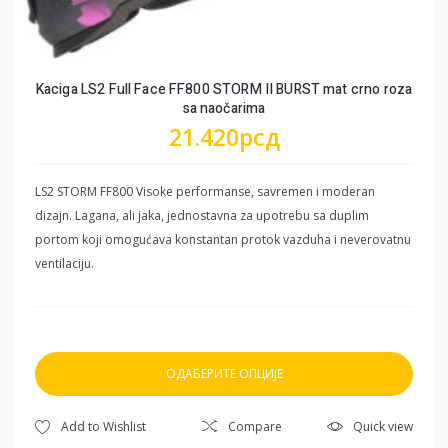
VENTILACIONI SISTEM - Izduvni Kanal - Donja Ventilacija -Gornja
Ventilacija
Kaciga LS2 Full Face FF800 STORM II BURST mat crno roza
sa naočarima
21.420
рсд
LS2 STORM FF800 Visoke performanse, savremen i moderan
dizajn. Lagana, ali jaka, jednostavna za upotrebu sa duplim
portom koji omogućava konstantan protok vazduha i neverovatnu
ventilaciju.
ОДАБЕРИТЕ ОПЦИЈЕ
Овај
Add to Wishlist
Compare
Quick view
производ