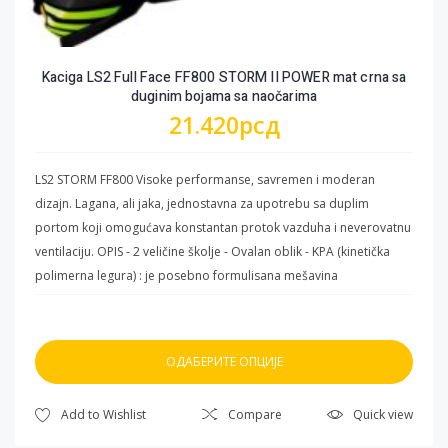
VENTILACIONI SISTEM - Izduvni Kanal - Donja Ventilacija -Gornja
Ventilacija
Kaciga LS2 Full Face FF800 STORM II POWER mat crna sa
duginim bojama sa naočarima
21.420
рсд
LS2 STORM FF800 Visoke performanse, savremen i moderan
dizajn. Lagana, ali jaka, jednostavna za upotrebu sa duplim
portom koji omogućava konstantan protok vazduha i neverovatnu
ventilaciju. OPIS - 2 veličine školje - Ovalan oblik - KPA (kinetička
polimerna legura) : je posebno formulisana mešavina
polikarbonata, termoplastike i dodatnih materijala od strane LS2
stručnjaka. Uz malu težinu KPA karakteriše i visoka otpornost na
udarce raspoređujući energiju po čitavoj površini školjke. Ova
ОДАБЕРИТЕ ОПЦИЈЕ
posebna formula ispunjava zahteve ECE 22.06 i DOT. VIZIR - Vizir “A
klase” – Napravljen je od 3D Optički proverenog Polikarbonata A-
Овај
Add to Wishlist
Compare
Quick view
klase koji garantuje optički neiskrivljen pogled na okolinu.Ujedno
производ
je otporan na ogrebotine i poseduje UV zaštitu. - Sunčane Naočare