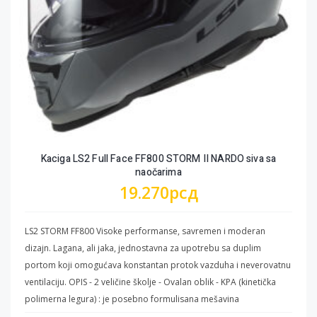
spoljašnje školjke kacige. - Metalna Sigurnosna Pločica : Metalni
trougao sa spoljne strane kacige pričvršćuje kaiševe na školjku,
radi dodatne sigurnosti. - Reflektivna Traka : Da bi se povećala
sigurnost vozača noću ili u uslovima slabe vidljivosti, zaštita za vrat
ima traku koja reflektuje svetlost. - Multi EPS Slojevi : Ekspandirani
polistiren različitih debljina smanjuje pritisak na teme glave.
VENTILACIONI SISTEM - Izduvni Kanal - Donja Ventilacija -Gornja
Ventilacija
Kaciga LS2 Full Face FF800 STORM II NARDO siva sa
naočarima
19.270
рсд
LS2 STORM FF800 Visoke performanse, savremen i moderan
dizajn. Lagana, ali jaka, jednostavna za upotrebu sa duplim
portom koji omogućava konstantan protok vazduha i neverovatnu
ventilaciju. OPIS - 2 veličine školje - Ovalan oblik - KPA (kinetička
polimerna legura) : je posebno formulisana mešavina
polikarbonata, termoplastike i dodatnih materijala od strane LS2