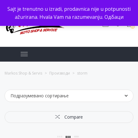
Sajt je trenutno u izradi, prodavnica nije u potpunosti
ažurirana. Hvala Vam na razumevanju.
Одбаци
0
Markos Shop & Servis
>
Производи
>
storm
Подразумевано сортирање
Compare