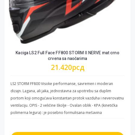
radi dodatne sigurnosti. - Reflektivna Traka : Da bi se povećala
sigurnost vozača noću ili u uslovima slabe vidljivosti, zaštita za vrat
ima traku koja reflektuje svetlost. - Multi EPS Slojevi : Ekspandirani
polistiren različitih debljina smanjuje pritisak na teme glave.
VENTILACIONI SISTEM - Izduvni Kanal - Donja Ventilacija -Gornja
Ventilacija
Kaciga LS2 Full Face FF800 STORM II NERVE mat crno
crvena sa naočarima
21.420
рсд
LS2 STORM FF800 Visoke performanse, savremen i moderan
dizajn. Lagana, ali jaka, jednostavna za upotrebu sa duplim
portom koji omogućava konstantan protok vazduha i neverovatnu
ventilaciju. OPIS - 2 veličine školje - Ovalan oblik - KPA (kinetička
polimerna legura) : je posebno formulisana mešavina
polikarbonata, termoplastike i dodatnih materijala od strane LS2
stručnjaka. Uz malu težinu KPA karakteriše i visoka otpornost na
udarce raspoređujući energiju po čitavoj površini školjke. Ova