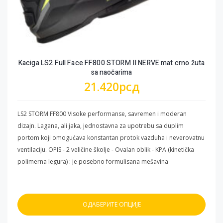
ima traku koja reflektuje svetlost. - Multi EPS Slojevi : Ekspandirani
polistiren različitih debljina smanjuje pritisak na teme glave.
VENTILACIONI SISTEM - Izduvni Kanal - Donja Ventilacija -Gornja
Ventilacija
Kaciga LS2 Full Face FF800 STORM II NERVE mat crno žuta
sa naočarima
21.420
рсд
LS2 STORM FF800 Visoke performanse, savremen i moderan
dizajn. Lagana, ali jaka, jednostavna za upotrebu sa duplim
portom koji omogućava konstantan protok vazduha i neverovatnu
ventilaciju. OPIS - 2 veličine školje - Ovalan oblik - KPA (kinetička
polimerna legura) : je posebno formulisana mešavina
polikarbonata, termoplastike i dodatnih materijala od strane LS2
stručnjaka. Uz malu težinu KPA karakteriše i visoka otpornost na
udarce raspoređujući energiju po čitavoj površini školjke. Ova
ОДАБЕРИТЕ ОПЦИЈЕ
posebna formula ispunjava zahteve ECE 22.06 i DOT. VIZIR - Vizir “A
klase” – Napravljen je od 3D Optički proverenog Polikarbonata A-