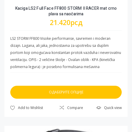
Kaciga LS2 Full Face FF800 STORM II RACER mat crno
plava sa naočarima
21.420
рсд
LS2 STORM FF800 Visoke performanse, savremen i moderan
dizajn. Lagana, ali jaka, jednostavna za upotrebu sa duplim
portom koji omogućava konstantan protok vazduha i neverovatnu
ventilaciju. OPIS - 2 veličine školje - Ovalan oblik - KPA (kinetička
polimerna legura) : je posebno formulisana mešavina
polikarbonata, termoplastike i dodatnih materijala od strane LS2
stručnjaka. Uz malu težinu KPA karakteriše i visoka otpornost na
udarce raspoređujući energiju po čitavoj površini školjke. Ova
ОДАБЕРИТЕ ОПЦИЈЕ
posebna formula ispunjava zahteve ECE 22.06 i DOT. VIZIR - Vizir “A
klase” – Napravljen je od 3D Optički proverenog Polikarbonata A-
Овај
Add to Wishlist
Compare
Quick view
klase koji garantuje optički neiskrivljen pogled na okolinu.Ujedno
производ
je otporan na ogrebotine i poseduje UV zaštitu. - Sunčane Naočare
има
: Pružaju zaštitu vozaču od sunčevih zraka. Jednim potezom
више
naočare se brzo dižu i spuštaju. - Priprema za Pinlock : Vizir dolazi