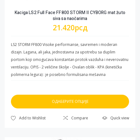
Kaciga LS2 Full Face FF800 STORM II CYBORG mat žuto
siva sa naočarima
21.420
рсд
LS2 STORM FF800 Visoke performanse, savremen i moderan
dizajn. Lagana, ali jaka, jednostavna za upotrebu sa duplim
portom koji omogućava konstantan protok vazduha i neverovatnu
ventilaciju. OPIS - 2 veličine školje - Ovalan oblik - KPA (kinetička
polimerna legura) : je posebno formulisana mešavina
polikarbonata, termoplastike i dodatnih materijala od strane LS2
stručnjaka. Uz malu težinu KPA karakteriše i visoka otpornost na
udarce raspoređujući energiju po čitavoj površini školjke. Ova
ОДАБЕРИТЕ ОПЦИЈЕ
posebna formula ispunjava zahteve ECE 22.06 i DOT. VIZIR - Vizir “A
klase” – Napravljen je od 3D Optički proverenog Polikarbonata A-
Овај
Add to Wishlist
Compare
Quick view
klase koji garantuje optički neiskrivljen pogled na okolinu.Ujedno
производ
je otporan na ogrebotine i poseduje UV zaštitu. - Sunčane Naočare
има
: Pružaju zaštitu vozaču od sunčevih zraka. Jednim potezom
више