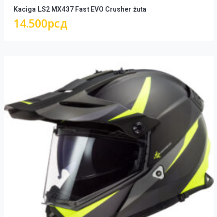
Kaciga LS2 MX437 Fast EVO Crusher žuta
14.500
рсд