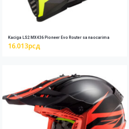
Kaciga LS2 MX436 Pioneer Evo Router sa naocarima
16.013
рсд