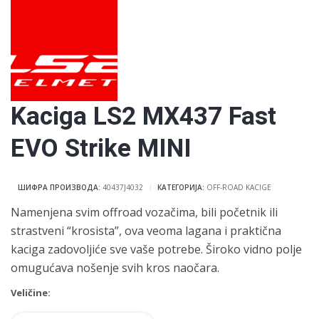
Kaciga LS2 MX437 Fast
EVO Strike MINI
ШИФРА ПРОИЗВОДА:
40437J4032
КАТЕГОРИЈА:
OFF-ROAD KACIGE
Namenjena svim offroad vozačima, bili početnik ili
strastveni “krosista”, ova veoma lagana i praktična
kaciga zadovoljiće sve vaše potrebe. Široko vidno polje
omugućava nošenje svih kros naočara.
Veličine: