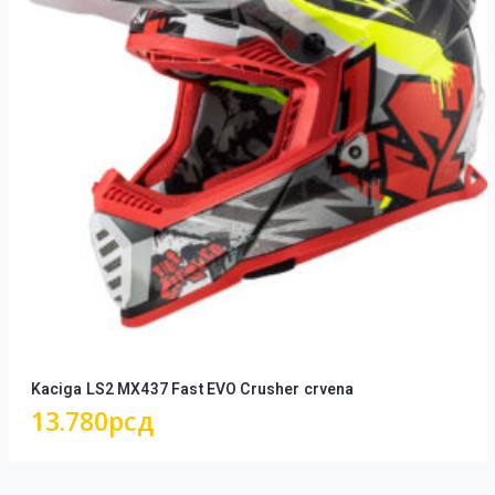
Kaciga LS2 MX437 Fast EVO Crusher crvena
13.780
рсд