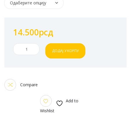
Одаберите опцију
14.500
рсд
Kaciga
ДОДАЈ У КОРПУ
LS2
MX437
Fast
EVO
Strike
Compare
MINI
quantity
Add to
Wishlist