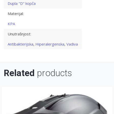
Dupla "D" kopča
Materijal:
KPA
Unutrašnjost:
Antibakterijska
,
Hiperalergenska
,
Vadiva
Related
products