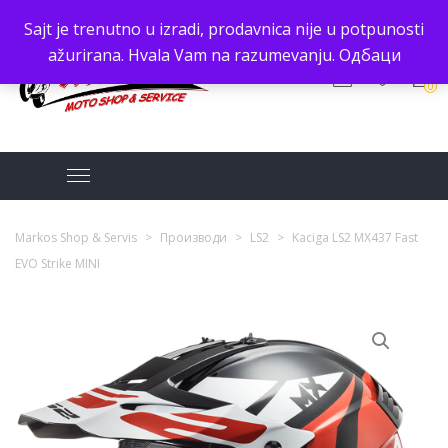
Sajt je trenutno u izradi, prodavnica nije u potpunosti
ažurirana. Hvala Vam na razumevanju.
Одбаци
0
Markos Shop & Servis
>
Производи
>
LS2
>
Kaciga LS2 MX437 Fast
EVO Strike MINI