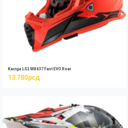
Kaciga LS2 MX437 Fast EVO Roar
13.780
рсд