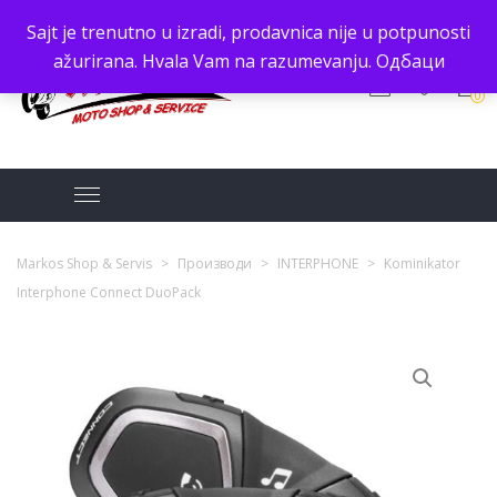
Sajt je trenutno u izradi, prodavnica nije u potpunosti
ažurirana. Hvala Vam na razumevanju.
Одбаци
0
Markos Shop & Servis
>
Производи
>
INTERPHONE
>
Kominikator
Interphone Connect DuoPack