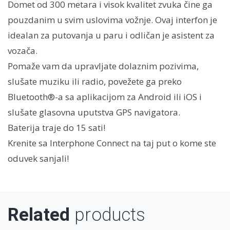
Domet od 300 metara i visok kvalitet zvuka čine ga
pouzdanim u svim uslovima vožnje. Ovaj interfon je
idealan za putovanja u paru i odličan je asistent za
vozača.
Pomaže vam da upravljate dolaznim pozivima,
slušate muziku ili radio, povežete ga preko
Bluetooth®-a sa aplikacijom za Android ili iOS i
slušate glasovna uputstva GPS navigatora.
Baterija traje do 15 sati!
Krenite sa Interphone Connect na taj put o kome ste
oduvek sanjali!
Related
products