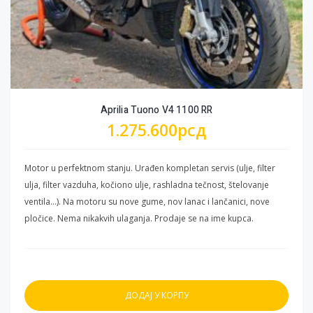
Aprilia Tuono V4 1100 RR
1.275.600
рсд
Motor u perfektnom stanju. Urađen kompletan servis (ulje, filter
ulja, filter vazduha, kočiono ulje, rashladna tečnost, štelovanje
ventila...). Na motoru su nove gume, nov lanac i lančanici, nove
pločice. Nema nikakvih ulaganja. Prodaje se na ime kupca.
ДОДАЈ У КОРПУ