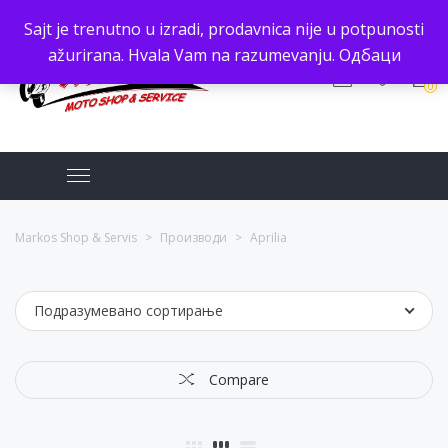
Sajt je trenutno u izradi, prodavnica nije u potpunosti
ažurirana. Hvala Vam na razumevanju.
Одбаци
0
Markos Shop & Servis
>
Производи
>
Aprilia
Подразумевано сортирање
Compare