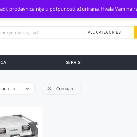
zradi, prodavnica nije u potpunosti ažurirana. Hvala Vam na
ALL CATEGORIES
ICA
SERVIS
Подразумевано сортирање
Compare