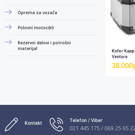
Oprema za vozača
Polovni motocikli
Rezervni delovi i potrošni
materijal
Kofer Kapp
Venture
38.000
Telefon / Viber
Kontakt
021 445 175 / 069 25 65 2