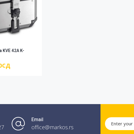
a KVE 42A K-
рсд
Email
27
office@markos.rs