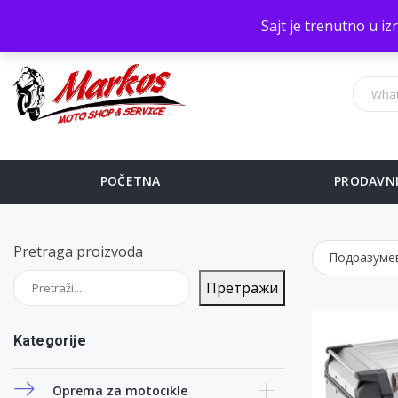
Sve na jednom mestu!
Sajt je trenutno u i
POČETNA
PRODAVN
Pretraga proizvoda
Претражи
Kategorije
Oprema za motocikle