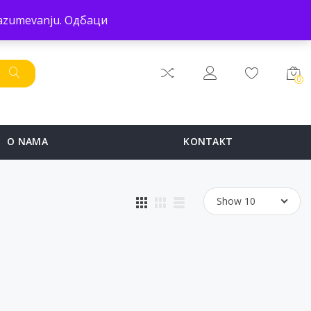
POČETNA
PRODAVNICA
SERVIS
O NAMA
KONTAKT
 razumevanju.
Одбаци
0
O NAMA
KONTAKT
Show 10