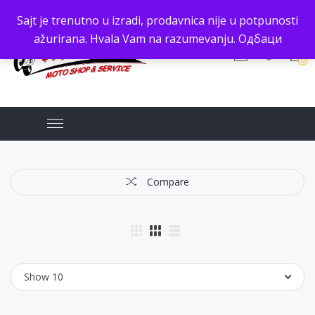
Sajt je trenutno u izradi, prodavnica nije u potpunosti
ažurirana. Hvala Vam na razumevanju.
Одбаци
0
Compare
Show 10