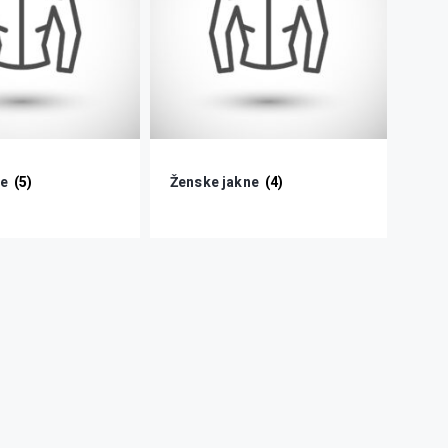
ne
(5)
Ženske jakne
(4)