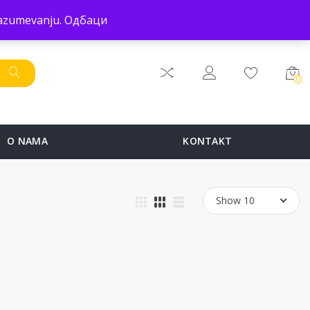
POČETNA
PRODAVNICA
SERVIS
O NAMA
KONTAKT
 razumevanju.
Одбаци
0
O NAMA
KONTAKT
Show 10