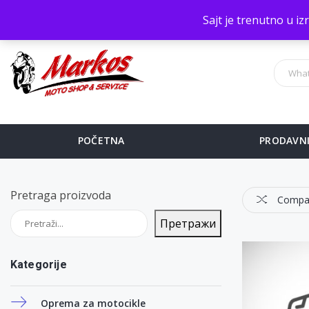
Sve na jednom mestu!
Sajt je trenutno u i
POČETNA
PRODAVN
Pretraga proizvoda
Compa
Претражи
Kategorije
Oprema za motocikle