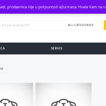
zradi, prodavnica nije u potpunosti ažurirana. Hvala Vam na
ALL CATEGORIES
ICA
SERVIS
re