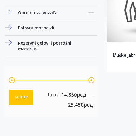
Oprema za vozača
Polovni motocikli
Rezervni delovi i potrošni
materijal
Muške jak
14.850рсд
Минимална
Максимална
Цена:
—
ФИЛТЕР
25.450рсд
цена
цена