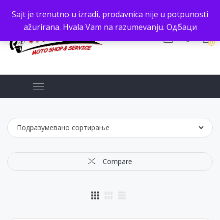
Sajt je trenutno u izradi, prodavnica nije u potpunosti
ažurirana. Hvala Vam na razumevanju.
Одбаци
0
Подразумевано сортирање
Compare