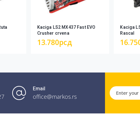
žuta
Kaciga LS2 MX437 Fast EVO
Kaciga L
Crusher crvena
Rascal
13.780
рсд
16.75
Email
27
office@markos.rs