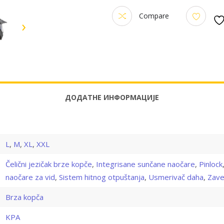
Compare
›
ДОДАТНЕ ИНФОРМАЦИЈЕ
L
,
M
,
XL
,
XXL
Čelični jezičak brze kopče
,
Integrisane sunčane naočare
,
Pinlock
naočare za vid
,
Sistem hitnog otpuštanja
,
Usmerivač daha
,
Zave
Brza kopča
KPA