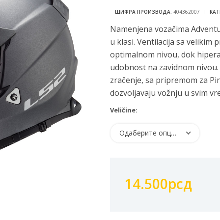
ШИФРА ПРОИЗВОДА:
404362007
КАТ
Namenjena vozačima Adventur
u klasi. Ventilacija sa velik
optimalnom nivou, dok hipera
udobnost na zavidnom nivou. V
zračenje, sa pripremom za Pi
dozvoljavaju vožnju u svim v
Veličine:
Одаберите опцију
14.500
рсд