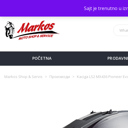
Sve na jednom mestu!
Sajt je trenutno u i
POČETNA
PRODAVN
Markos Shop & Servis
>
Производи
>
Kaciga LS2 MX436 Pioneer Ev