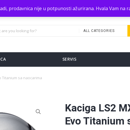
zradi, prodavnica nije u potpunosti ažurirana. Hvala Vam na
ALL CATEGORIES
ICA
SERVIS
o Titanium sa naocarima
Kaciga LS2 M
Evo Titanium 