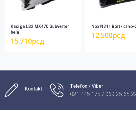
Kaciga LS2 MX470 Subverter
Nox N311 Bolt / crno-
bela
12.500
рсд
15.710
рсд
Telefon / Viber
Kontakt
021 445 175 / 069 25 65 2