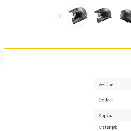
‹
Veličine:
Dodaci:
Kopča:
Materijal: