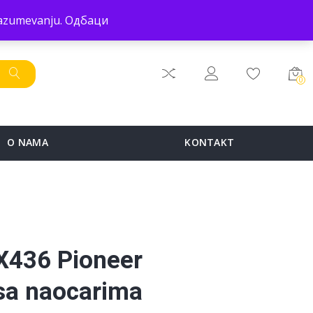
POČETNA
PRODAVNICA
SERVIS
O NAMA
KONTAKT
 razumevanju.
Одбаци
0
O NAMA
KONTAKT
X436 Pioneer
sa naocarima