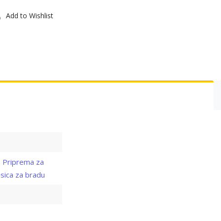
Evo
Add to Wishlist
Titanium
sa
naocarima
quantity
,
Priprema za
sica za bradu