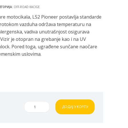
ЕГОРИЈА:
OFF-ROAD KACIGE
e motocikala, LS2 Pioneer postavlja standarde
im protokom vazduha održava temperaturu na
lergenska, vadiva unutrašnjost osigurava
izir je otopran na grebanje kao i na UV
nlock. Pored toga, ugrađene sunčane naočare
remenskim uslovima.
Kaciga
ДОДАЈ У КОРПУ
LS2
MX436
Pioneer