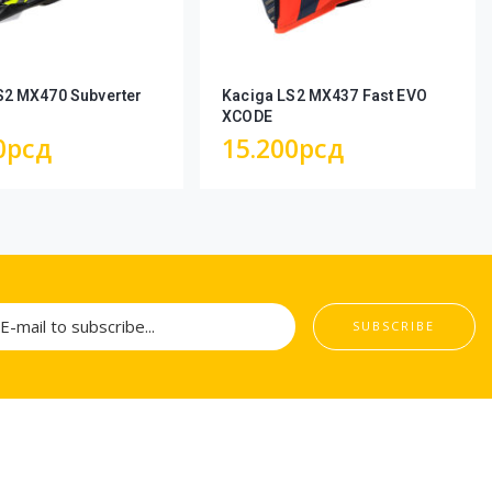
S2 MX470 Subverter
Kaciga LS2 MX437 Fast EVO
XCODE
0
рсд
15.200
рсд
SUBSCRIBE