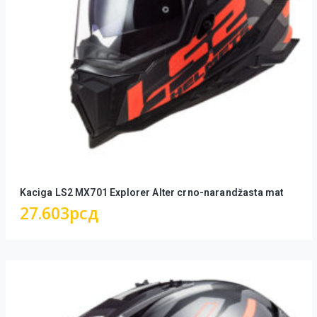
Kaciga LS2 MX701 Explorer Alter crno-narandžasta mat
27.603
рсд