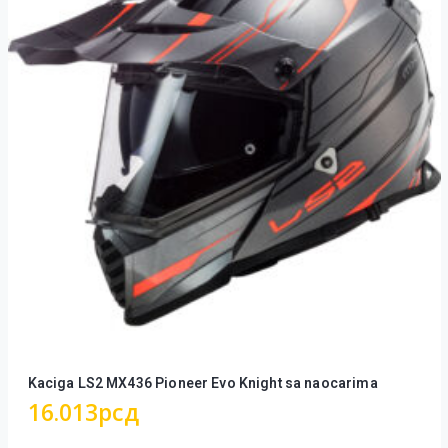
Kaciga LS2 MX436 Pioneer Evo Knight sa naocarima
16.013
рсд