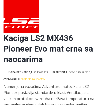
Kaciga LS2 MX436
Pioneer Evo mat crna sa
naocarima
ШИФРА ПРОИЗВОДА:
4043620113
КАТЕГОРИЈА:
OFF-ROAD KACIGE
НЕМА НА ЗАЛИХАМА
Namenjena vozačima Adventure motocikala, LS2
Pioneer postavlja standarde u klasi. Ventilacija sa
velikim protokom vazduha održava temperaturu na
optimalnom nivou, dok hiperalergenska, vadiva