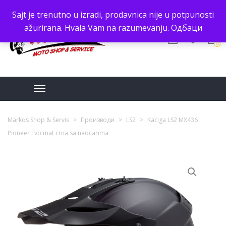
Sajt je trenutno u izradi, prodavnica nije u potpunosti
ažurirana. Hvala Vam na razumevanju.
Одбаци
0
Markos Shop & Servis
>
Производи
>
LS2
>
Kaciga LS2 MX436
Pioneer Evo mat crna sa naocarima