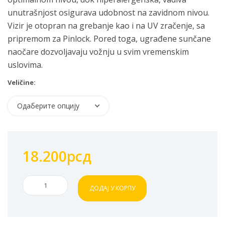
unutrašnjost osigurava udobnost na zavidnom nivou.
Vizir je otopran na grebanje kao i na UV zračenje, sa
pripremom za Pinlock. Pored toga, ugrađene sunčane
naočare dozvoljavaju vožnju u svim vremenskim
uslovima.
Veličine:
Одаберите опцију
18.200
рсд
Kaciga
ДОДАЈ У КОРПУ
LS2
MX436
Pioneer