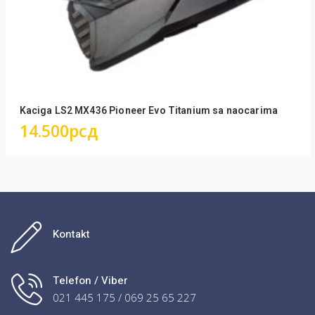
Kaciga LS2 MX436 Pioneer Evo Titanium sa naocarima
14.500
рсд
Kontakt
Telefon / Viber
021 445 175 / 069 25 65 227