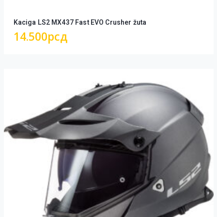
Kaciga LS2 MX437 Fast EVO Crusher žuta
14.500
рсд