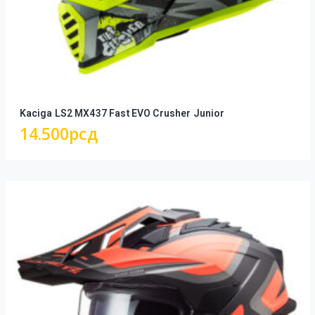
Kaciga LS2 MX437 Fast EVO Crusher Junior
14.500
рсд