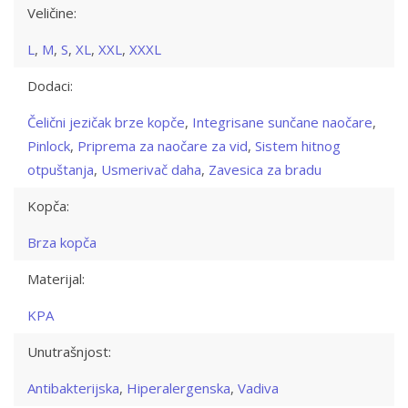
Veličine:
L
,
M
,
S
,
XL
,
XXL
,
XXXL
Dodaci:
Čelični jezičak brze kopče
,
Integrisane sunčane naočare
,
Pinlock
,
Priprema za naočare za vid
,
Sistem hitnog
otpuštanja
,
Usmerivač daha
,
Zavesica za bradu
Kopča:
Brza kopča
Materijal:
KPA
Unutrašnjost:
Antibakterijska
,
Hiperalergenska
,
Vadiva