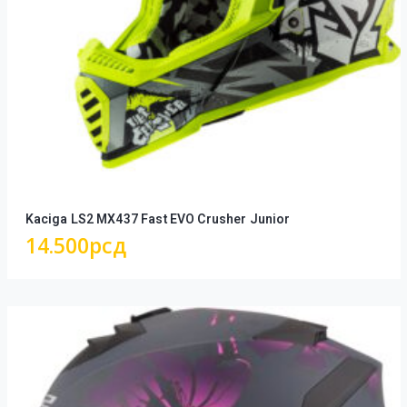
Kaciga LS2 MX437 Fast EVO Crusher Junior
14.500
рсд