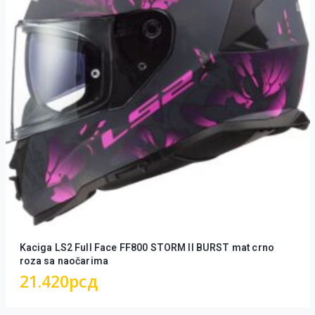
Kaciga LS2 Full Face FF800 STORM II BURST mat crno
roza sa naočarima
21.420
рсд