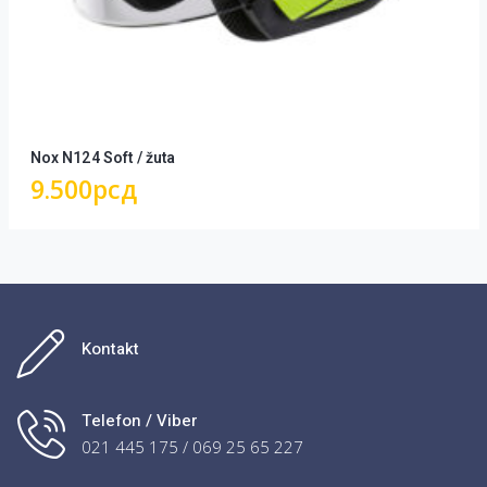
Nox N124 Soft / žuta
9.500
рсд
Kontakt
Telefon / Viber
021 445 175 / 069 25 65 227