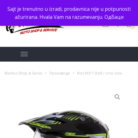
Sajt je trenutno u izradi, prodavnica nije u potpunosti
ažurirana. Hvala Vam na razumevanju.
Одбаци
0
Markos Shop & Servis
>
Производи
>
Nox N311 Bolt / crno-žuta