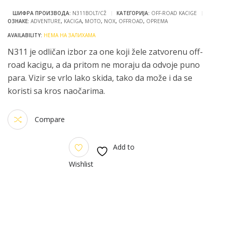
ШИФРА ПРОИЗВОДА:
N311BOLT/CŽ
КАТЕГОРИЈА:
OFF-ROAD KACIGE
ОЗНАКЕ:
ADVENTURE
,
KACIGA
,
MOTO
,
NOX
,
OFFROAD
,
OPREMA
НЕМА НА ЗАЛИХАМА
N311 je odličan izbor za one koji žele zatvorenu off-
road kacigu, a da pritom ne moraju da odvoje puno
para. Vizir se vrlo lako skida, tako da može i da se
koristi sa kros naočarima.
Compare
Add to
Wishlist