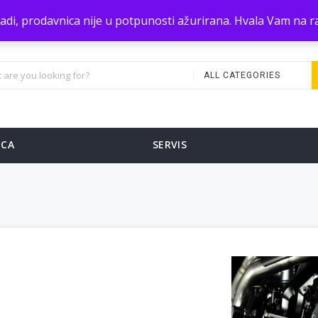
zradi, prodavnica nije u potpunosti ažurirana. Hvala Vam na
ALL CATEGORIES
ICA
SERVIS