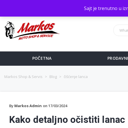
Sve na jednom mestu!
Sajt je trenutno u i
POČETNA
PRODAVN
Markos Shop & Servis
>
Blog
>
čišćenje lanca
By
Markos Admin
on 17/03/2024
Kako detaljno očistiti lanac