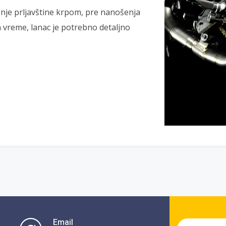
ašnje prljavštine krpom, pre nanošenja
a vreme, lanac je potrebno detaljno
Email