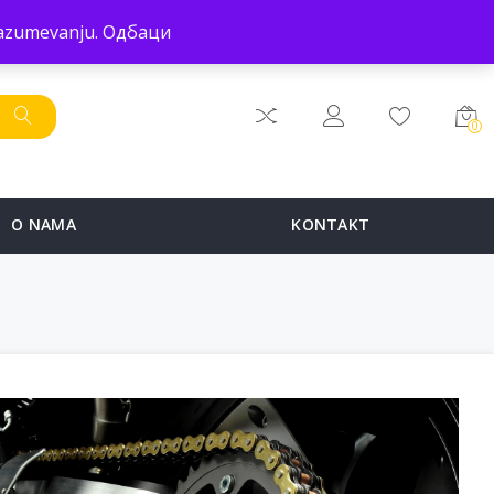
POČETNA
PRODAVNICA
SERVIS
O NAMA
KONTAKT
 razumevanju.
Одбаци
0
O NAMA
KONTAKT