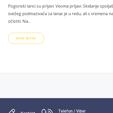
Pogonski lanci su prljavi. Veoma prljavi. Skidanje spolj
svežeg podmazivača za lanac je u redu, ali s vremena n
očistiti. Na...
READ MORE
Telefon / Viber