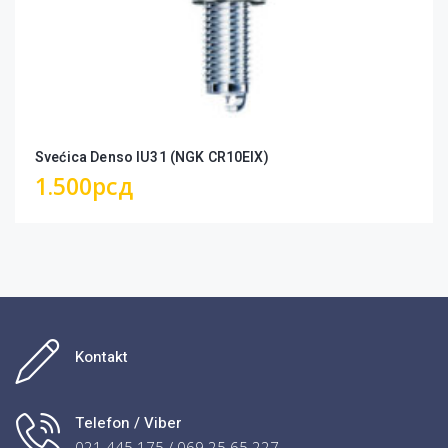
Svećica Denso IU31 (NGK CR10EIX)
1.500
рсд
Kontakt
Telefon / Viber
021 445 175 / 069 25 65 227