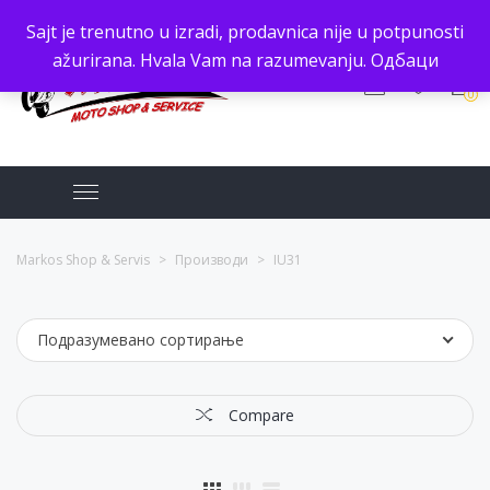
Sajt je trenutno u izradi, prodavnica nije u potpunosti
ažurirana. Hvala Vam na razumevanju.
Одбаци
0
Markos Shop & Servis
>
Производи
>
IU31
Подразумевано сортирање
Compare