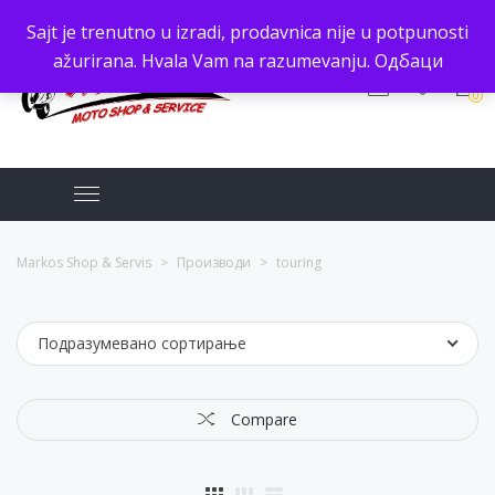
Sajt je trenutno u izradi, prodavnica nije u potpunosti
ažurirana. Hvala Vam na razumevanju.
Одбаци
0
Markos Shop & Servis
>
Производи
>
touring
Подразумевано сортирање
Compare