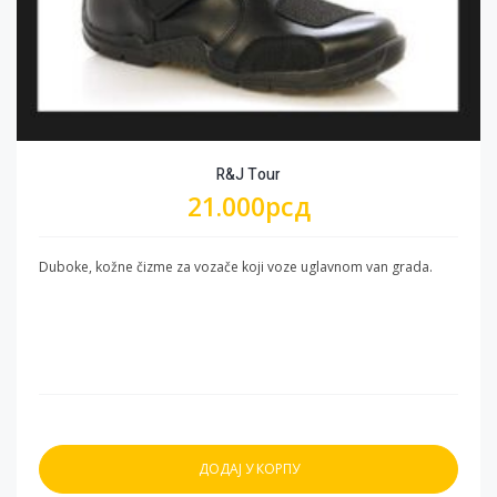
R&J Tour
21.000
рсд
Duboke, kožne čizme za vozače koji voze uglavnom van grada.
ДОДАЈ У КОРПУ