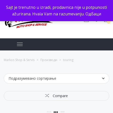
Sajt je trenutno u izradi, prodavnica nije u potpunosti
ažurirana. Hvala Vam na razumevanju.
Одбаци
0
Markos Shop & Servis
>
Производи
>
touring
Подразумевано сортирање
Compare