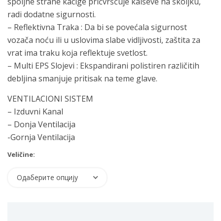
spoljne strane kacige pričvršćuje kaiševe na školjku,
radi dodatne sigurnosti.
– Reflektivna Traka : Da bi se povećala sigurnost
vozača noću ili u uslovima slabe vidljivosti, zaštita za
vrat ima traku koja reflektuje svetlost.
– Multi EPS Slojevi : Ekspandirani polistiren različitih
debljina smanjuje pritisak na teme glave.
VENTILACIONI SISTEM
– Izduvni Kanal
– Donja Ventilacija
-Gornja Ventilacija
Veličine:
Одаберите опцију