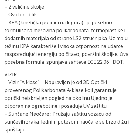
– 2 veličine školje
– Ovalan oblik
– KPA (kinetička polimerna legura) : je posebno
formulisana mešavina polikarbonata, termoplastike i
dodatnih materijala od strane LS2 stručnjaka. Uz malu
težinu KPA karakteriše i visoka otpornost na udarce
raspoređujući energiju po čitavoj površini školjke. Ova
posebna formula ispunjava zahteve ECE 22.06 i DOT.
VIZIR
– Vizir “A klase” – Napravljen je od 3D Optički
proverenog Polikarbonata A-klase koji garantuje
optički neiskrivljen pogled na okolinu.Ujedno je
otporan na ogrebotine i poseduje UV zaštitu.
– Sunčane Naočare : Pružaju zaštitu vozaču od
sunčevih zraka. Jednim potezom naočare se brzo dižu i
spuštaju.