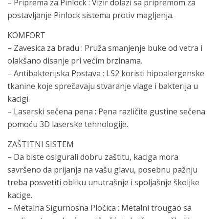
– Priprema za Pinlock : Vizir dolazi sa pripremom za
postavljanje Pinlock sistema protiv magljenja.
KOMFORT
– Zavesica za bradu : Pruža smanjenje buke od vetra i
olakšano disanje pri većim brzinama.
– Antibakterijska Postava : LS2 koristi hipoalergenske
tkanine koje sprečavaju stvaranje vlage i bakterija u
kacigi.
– Laserski sečena pena : Pena različite gustine sečena
pomoću 3D laserske tehnologije.
ZAŠTITNI SISTEM
– Da biste osigurali dobru zaštitu, kaciga mora
savršeno da prijanja na vašu glavu, posebnu pažnju
treba posvetiti obliku unutrašnje i spoljašnje školjke
kacige.
– Metalna Sigurnosna Pločica : Metalni trougao sa