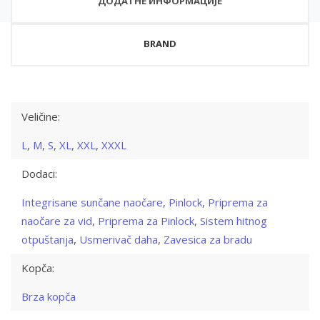
ДОДАТНЕ ИНФОРМАЦИЈЕ
BRAND
Veličine:
L
,
M
,
S
,
XL
,
XXL
,
XXXL
Dodaci:
Integrisane sunčane naočare
,
Pinlock
,
Priprema za
naočare za vid
,
Priprema za Pinlock
,
Sistem hitnog
otpuštanja
,
Usmerivač daha
,
Zavesica za bradu
Kopča:
Brza kopča