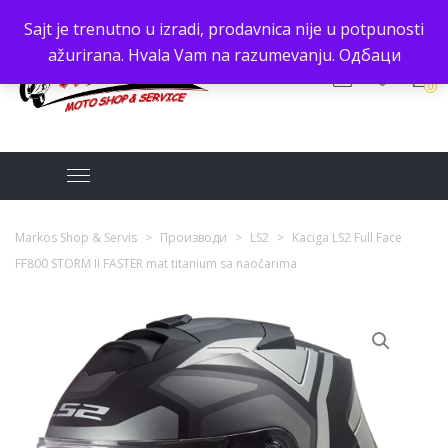
Sajt je trenutno u izradi, prodavnica nije u potpunosti
ažurirana. Hvala Vam na razumevanju.
Одбаци
0
Markos Shop & Servis
>
Производи
>
LS2
>
Kaciga LS2 Full Face
FF800 STORM II FASTER mat titanium sa naočarima