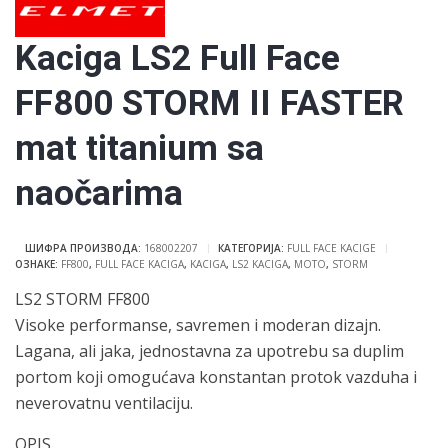
Kaciga LS2 Full Face
FF800 STORM II FASTER
mat titanium sa
naočarima
ШИФРА ПРОИЗВОДА:
168002207
КАТЕГОРИЈА:
FULL FACE KACIGE
ОЗНАКЕ:
FF800
,
FULL FACE KACIGA
,
KACIGA
,
LS2 KACIGA
,
MOTO
,
STORM
LS2 STORM FF800
Visoke performanse, savremen i moderan dizajn.
Lagana, ali jaka, jednostavna za upotrebu sa duplim
portom koji omogućava konstantan protok vazduha i
neverovatnu ventilaciju.
OPIS