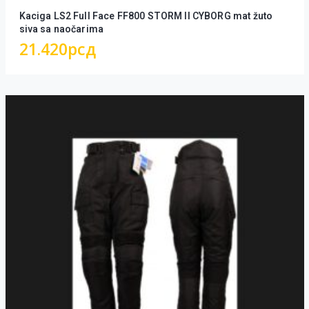
Kaciga LS2 Full Face FF800 STORM II CYBORG mat žuto
siva sa naočarima
21.420
рсд