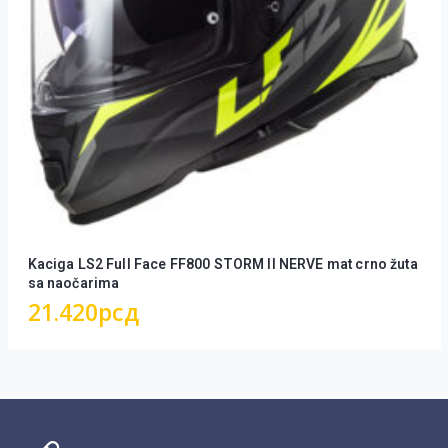
Kaciga LS2 Full Face FF800 STORM II NERVE mat crno žuta
sa naočarima
21.420
рсд