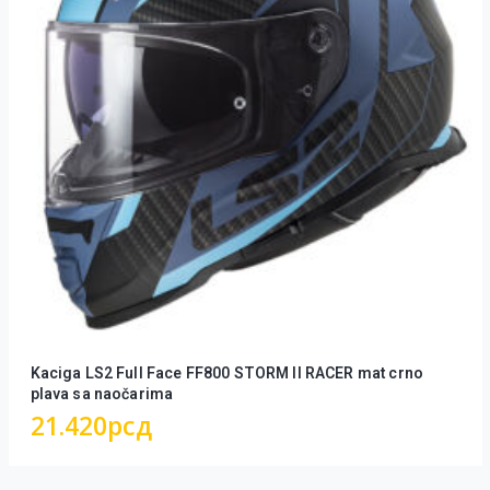
Kaciga LS2 Full Face FF800 STORM II RACER mat crno
plava sa naočarima
21.420
рсд