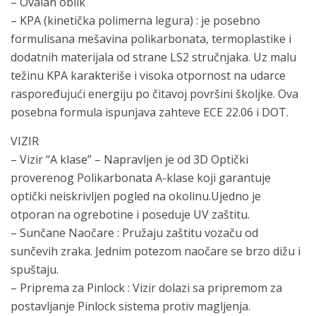
– Ovalan oblik
– KPA (kinetička polimerna legura) : je posebno
formulisana mešavina polikarbonata, termoplastike i
dodatnih materijala od strane LS2 stručnjaka. Uz malu
težinu KPA karakteriše i visoka otpornost na udarce
raspoređujući energiju po čitavoj površini školjke. Ova
posebna formula ispunjava zahteve ECE 22.06 i DOT.
VIZIR
– Vizir “A klase” – Napravljen je od 3D Optički
proverenog Polikarbonata A-klase koji garantuje
optički neiskrivljen pogled na okolinu.Ujedno je
otporan na ogrebotine i poseduje UV zaštitu.
– Sunčane Naočare : Pružaju zaštitu vozaču od
sunčevih zraka. Jednim potezom naočare se brzo dižu i
spuštaju.
– Priprema za Pinlock : Vizir dolazi sa pripremom za
postavljanje Pinlock sistema protiv magljenja.