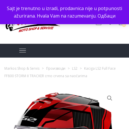
Sajt je trenutno u izradi, prodavnica nije u potpunosti
ažurirana. Hvala Vam na razumevanju.
Одбаци
0
Markos Shop & Servis
>
Производи
>
LS2
>
Kaciga LS2 Full Face
FF800 STORM II TRACKER crno crvena sa naočarima