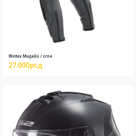
Wintex Mugello / crne
27.000
рсд