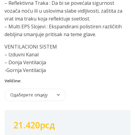
– Reflektivna Traka : Da bi se povećala sigurnost
vozača noću ili u uslovima slabe vidljivosti, zaštita za
vrat ima traku koja reflektuje svetlost.
– Multi EPS Slojevi : Ekspandirani polistiren različitih
debljina smanjuje pritisak na teme glave.
VENTILACIONI SISTEM
– Izduvni Kanal
– Donja Ventilacija
-Gornja Ventilacija
Veličine:
Одаберите опцију
21.420
рсд