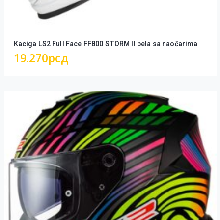
Kaciga LS2 Full Face FF800 STORM II bela sa naočarima
19.270
рсд