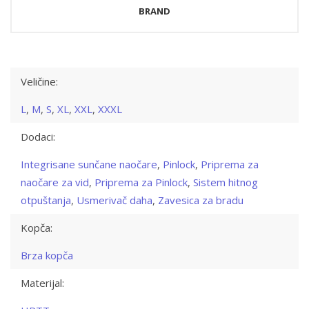
BRAND
Veličine:
L
,
M
,
S
,
XL
,
XXL
,
XXXL
Dodaci:
Integrisane sunčane naočare
,
Pinlock
,
Priprema za
naočare za vid
,
Priprema za Pinlock
,
Sistem hitnog
otpuštanja
,
Usmerivač daha
,
Zavesica za bradu
Kopča:
Brza kopča
Materijal: