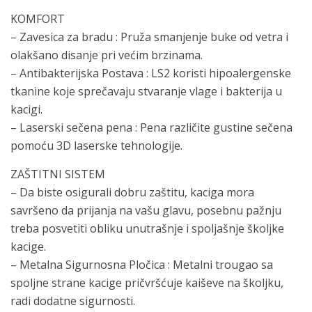
KOMFORT
– Zavesica za bradu : Pruža smanjenje buke od vetra i
olakšano disanje pri većim brzinama.
– Antibakterijska Postava : LS2 koristi hipoalergenske
tkanine koje sprečavaju stvaranje vlage i bakterija u
kacigi.
– Laserski sečena pena : Pena različite gustine sečena
pomoću 3D laserske tehnologije.
ZAŠTITNI SISTEM
– Da biste osigurali dobru zaštitu, kaciga mora
savršeno da prijanja na vašu glavu, posebnu pažnju
treba posvetiti obliku unutrašnje i spoljašnje školjke
kacige.
– Metalna Sigurnosna Pločica : Metalni trougao sa
spoljne strane kacige pričvršćuje kaiševe na školjku,
radi dodatne sigurnosti.