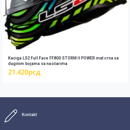
Kaciga LS2 Full Face FF800 STORM II POWER mat crna sa
duginim bojama sa naočarima
21.420
рсд
Kontakt