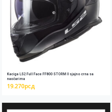
Kaciga LS2 Full Face FF800 STORM II sjajno crna sa
naočarima
19.270
рсд