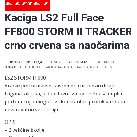
Kaciga LS2 Full Face
FF800 STORM II TRACKER
crno crvena sa naočarima
ШИФРА ПРОИЗВОДА:
168002432
КАТЕГОРИЈА:
FULL FACE KACIGE
ОЗНАКЕ:
FF800
,
FULL FACE KACIGA
,
KACIGA
,
LS2 KACIGA
,
MOTO
,
STORM
LS2 STORM FF800
Visoke performanse, savremen i moderan dizajn.
Lagana, ali jaka, jednostavna za upotrebu sa duplim
portom koji omogućava konstantan protok vazduha i
neverovatnu ventilaciju.
OPIS
– 2 veličine školje